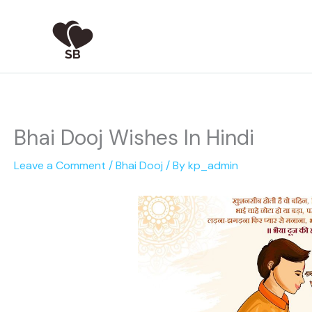
Skip
to
content
Bhai Dooj Wishes In Hindi
Leave a Comment
/
Bhai Dooj
/ By
kp_admin