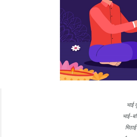
भाई द
भाई-बहि
मिठाई