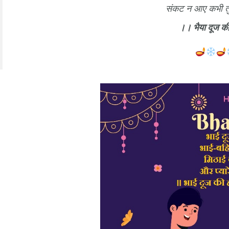
संकट न आए कभी तुझ 
।। भैया दूज की