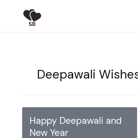
Skip
to
content
Deepawali Wishe
Happy Deepawali and
New Year