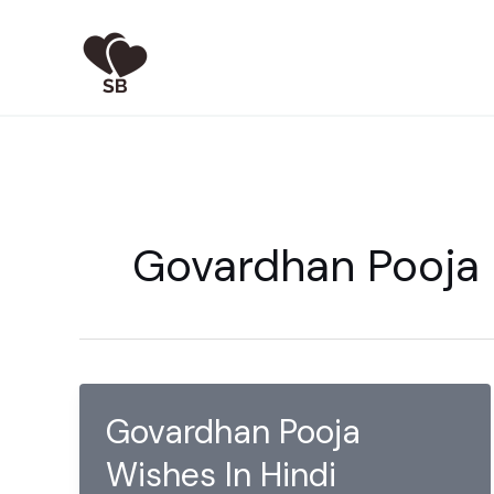
Skip
to
content
Govardhan Pooja
Govardhan Pooja
Wishes In Hindi