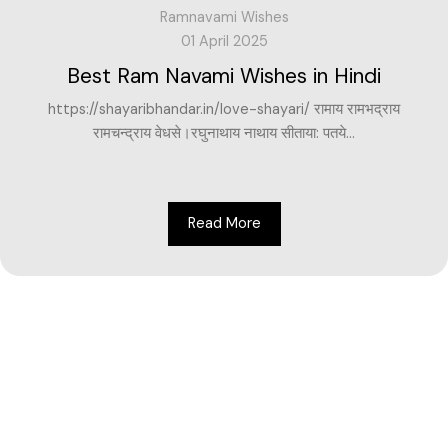
Ramnavami Wishes
01 April 2025
Best Ram Navami Wishes in Hindi
https://shayaribhandar.in/love-shayari/ रामाय रामभद्राय
रामचन्द्राय वेधसे।रघुनाथाय नाथाय सीताया: पतये...
Read More