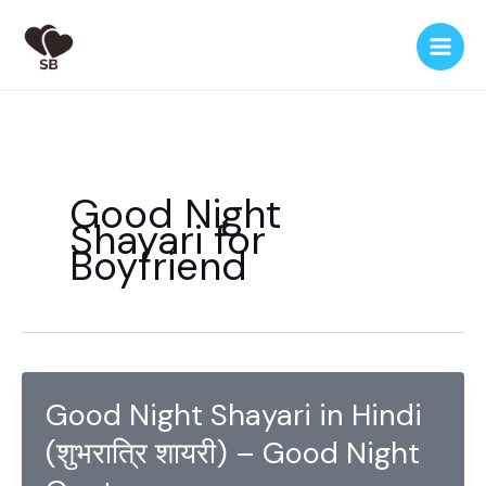
Skip
to
content
Good Night
Shayari for
Boyfriend
Good Night Shayari in Hindi
(शुभरात्रि शायरी) – Good Night