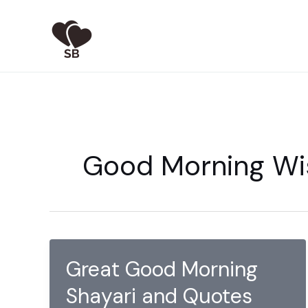
Skip
to
content
Good Morning Wis
Great Good Morning
Shayari and Quotes