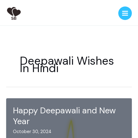
Skip
to
content
Deepawali Wishes
In Hindi
Happy Deepawali and New
Year
October 30, 2024