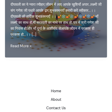
दीपावली का ये प्यारा त्यौहार,जीवन में लाए आपके खुशियाँ अपार..लक्ष्मी जी
संग गणेश जी पधारें आपके द्वार,शुभकामनाएँ हमारी करें स्वीकार…।।
दीपावली की हार्दिक शुभकामनाएँ ।।
माँ
लक्ष्मी का साथ हो,माँ सरस्वती का माथे पर हाथ हो..घर में श्री गणेश जी
का निवास हो,और माँ दुर्गा के आशीर्वाद सेआपके जीवन में प्रकाश ही
प्रकाश हो…।। […]
Happy
Read More »
Deepawali
and
New
Year
Home
About
Contact Us