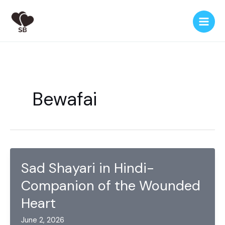
Skip
to
content
Bewafai
Sad Shayari in Hindi-
Companion of the Wounded
Heart
June 2, 2026