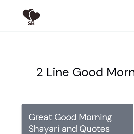
Skip
to
content
2 Line Good Morni
Great Good Morning
Shayari and Quotes