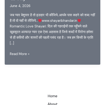
June 4, 2026
जब प्यार बेशुमार है तो इज़हार भी कीजिये..आपके पास कहने को शब्द नहीं
है तो वो यहाँ से लीजिये…
www.shayaribhandar.in
Romantic Love Shayari: दिल की गहराईयों तक पहुँचने वाले
खूबसूरत अल्फाज़ प्यार एक ऐसा अहसास है जिसे शब्दों में पिरोना हमेशा
से ही कवियों और शायरों की पहली पसंद रहा है। जब हम किसी के प्रति
[…]
Romantic
Read More »
Love
Shayari
–
Heart
Touching
Lovely
Shayari
Home
(दिल
About
छूने