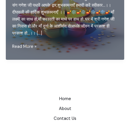
संग गणेश जी पधारें आपके द्वार,शुभकामनाएँ हमारी करें स्वीकार…।।
दीपावली की हार्दिक शुभकामनाएँ ।।
माँ
लक्ष्मी का साथ हो,माँ सरस्वती का माथे पर हाथ हो..घर में श्री गणेश जी
का निवास हो,और माँ दुर्गा के आशीर्वाद सेआपके जीवन में प्रकाश ही
प्रकाश हो…।। […]
Happy
Read More »
Deepawali
and
New
Year
Home
About
Contact Us